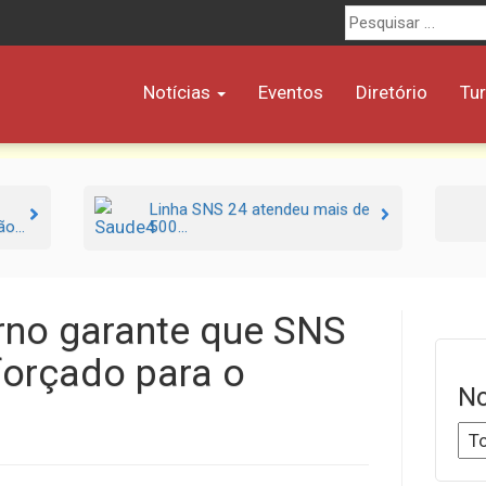
Procurar
por:
Notícias
Eventos
Diretório
Tu
Linha SNS 24 atendeu mais de
o...
500...
rno garante que SNS
eforçado para o
No