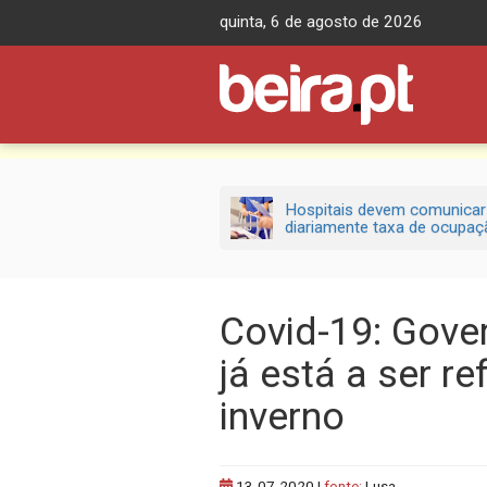
Skip
quinta, 6 de agosto de 2026
to
content
Hospitais devem comunicar
diariamente taxa de ocupaçã
Covid-19: Gove
já está a ser r
inverno
13-07-2020
|
fonte:
Lusa