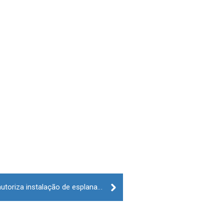
Covid-19: Câmara da Guarda autoriza instalação de esplanadas no centro histórico