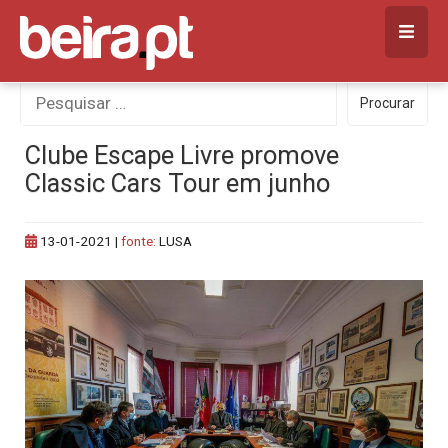
Skip
to
content
Procurar
Procurar
por:
Clube Escape Livre promove
Classic Cars Tour em junho
13-01-2021
|
fonte:
LUSA