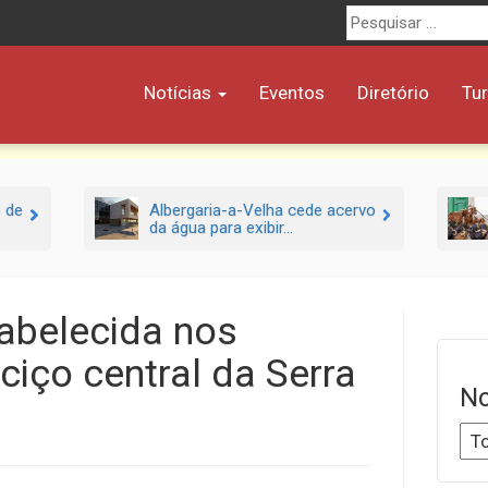
Procurar
por:
Notícias
Eventos
Diretório
Tu
o de
Albergaria-a-Velha cede acervo
da água para exibir...
tabelecida nos
iço central da Serra
No