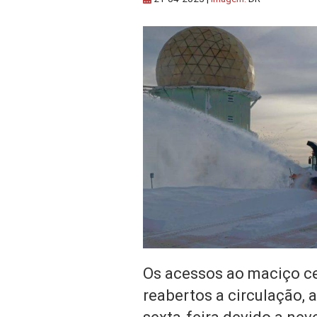
Os acessos ao maciço ce
reabertos a circulação,
sexta-feira devido a nev