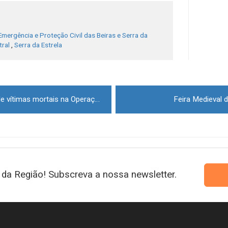
ergência e Proteção Civil das Beiras e Serra da
tral
,
Serra da Estrela
Aumenta para quatro número de vítimas mortais na Operação Páscoa 2025 da GNR
Feira Medieval 
da Região! Subscreva a nossa newsletter.