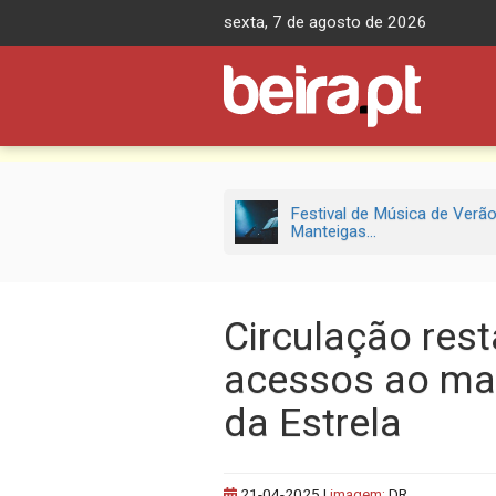
Skip
sexta, 7 de agosto de 2026
to
content
Festival de Música de Verã
Manteigas...
Circulação res
acessos ao mac
da Estrela
21-04-2025
|
imagem:
DR