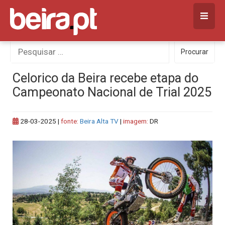
Skip
to
content
Procurar
Procurar
por:
Celorico da Beira recebe etapa do
Campeonato Nacional de Trial 2025
28-03-2025
|
fonte:
Beira Alta TV
|
imagem:
DR