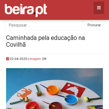
Skip
to
content
Procurar
Procurar
por:
Caminhada pela educação na
Covilhã
02-04-2025
|
imagem:
DR