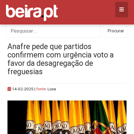
Skip
to
content
Procurar
Procurar
por:
Anafre pede que partidos
confirmem com urgência voto a
favor da desagregação de
freguesias
14-02-2025
|
fonte:
Lusa