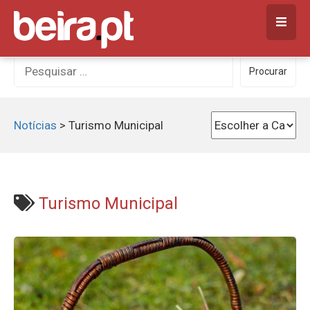
Skip
to
content
Procurar
Procurar
por:
Notícias
>
Turismo Municipal
Turismo Municipal