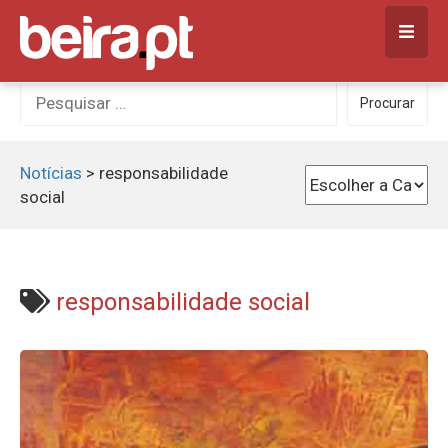
Skip
to
content
Procurar
Procurar
por:
Notícias
>
responsabilidade
social
responsabilidade social