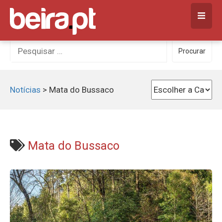
Skip
to
content
Procurar
Procurar
por:
Notícias
>
Mata do Bussaco
Mata do Bussaco