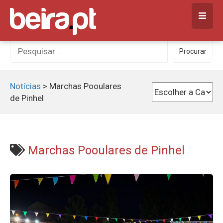
Skip
to
content
Procurar
Procurar
por:
Notícias
>
Marchas Pooulares
de Pinhel
Marchas Pooulares de Pinhel