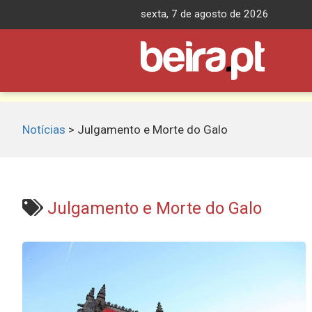
Skip
sexta, 7 de agosto de 2026
to
content
Notícias
>
Julgamento e Morte do Galo
Julgamento e Morte do Galo