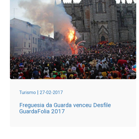
|
Turismo
27-02-2017
Freguesia da Guarda venceu Desfile
GuardaFolia 2017