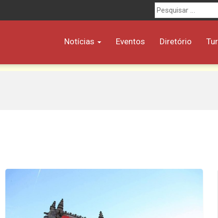
Procurar
por:
Notícias
Eventos
Diretório
Tu