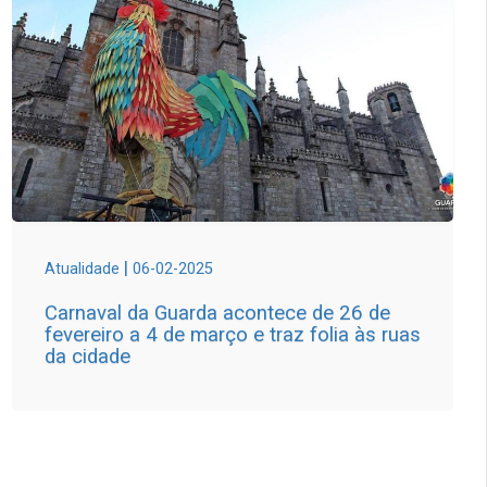
|
Atualidade
06-02-2025
Carnaval da Guarda acontece de 26 de
fevereiro a 4 de março e traz folia às ruas
da cidade