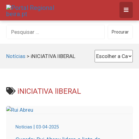
Skip
to
content
Procurar
Procurar
por:
Notícias
>
iNICIATIVA lIBERAL
iNICIATIVA lIBERAL
|
Notícias
03-04-2025