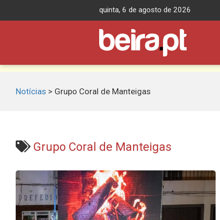
Skip
quinta, 6 de agosto de 2026
to
content
Notícias
>
Grupo Coral de Manteigas
Grupo Coral de Manteigas