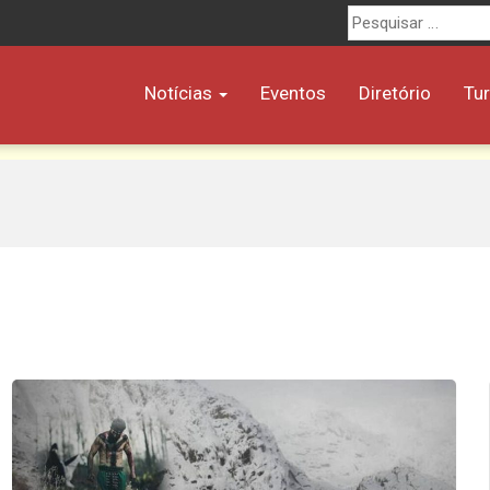
Procurar
por:
Notícias
Eventos
Diretório
Tu