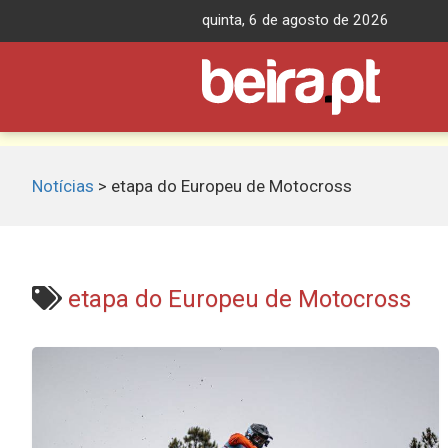
Skip
quinta, 6 de agosto de 2026
to
content
Notícias
>
etapa do Europeu de Motocross
etapa do Europeu de Motocross