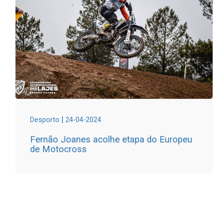
|
Desporto
24-04-2024
Fernão Joanes acolhe etapa do Europeu
de Motocross