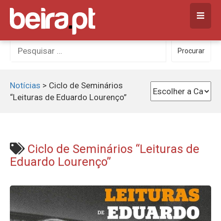
Skip
to
content
Procurar
Procurar
por:
Notícias
>
Ciclo de Seminários
“Leituras de Eduardo Lourenço”
Ciclo de Seminários “Leituras de
Eduardo Lourenço”