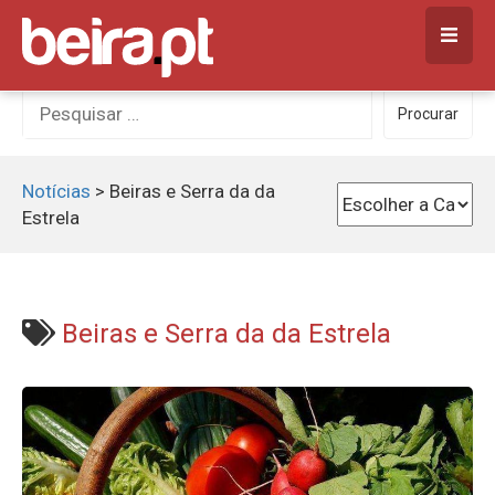
Skip
to
content
Procurar
Procurar
por:
Notícias
>
Beiras e Serra da da
Estrela
Beiras e Serra da da Estrela