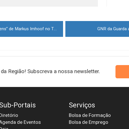
Documentário “Abelhas e Homens” de Markus Imhoof no TMG
GNR da Guarda 
da Região! Subscreva a nossa newsletter.
Sub-Portais
Serviços
Diretório
Bolsa de Formação
Agenda de Eventos
Bolsa de Emprego
Raia