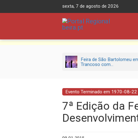
Skip
sexta, 7 de agosto de 2026
to
content
Feira de São Bartolomeu e
Trancoso com...
Evento Terminado em 1970-08-22
7ª Edição da F
Desenvolviment
09-01-2015