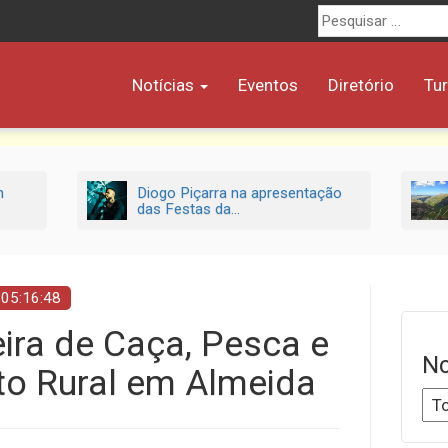
Procurar
por:
Notícias
Eventos
Diretório
Tu
m
Diogo Piçarra na apresentação
das Festas da...
 05:16:48
eira de Caça, Pesca e
No
o Rural ‪em Almeida