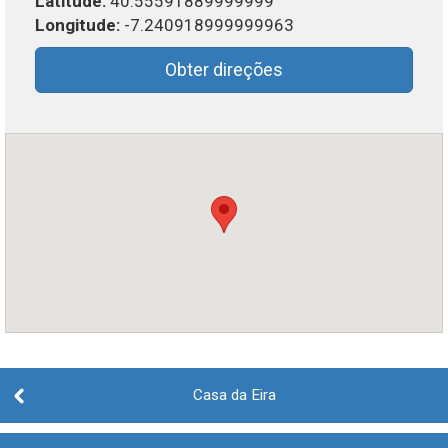
Latitude:
40.55591889999999
Longitude:
-7.240918999999963
Obter direções
Post
navigation
Casa da Eira