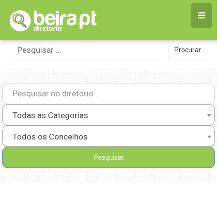
Skip
to
content
Procurar
Procurar
por:
Todas as Categorias
Todos os Concelhos