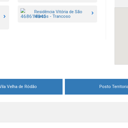
Residência Vitória de São
Marcos - Trancoso
 Vila Velha de Ródão
Posto Territor