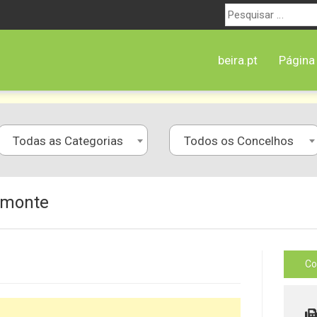
Procurar
por:
beira.pt
Página 
Todas as Categorias
Todos os Concelhos
elmonte
Co