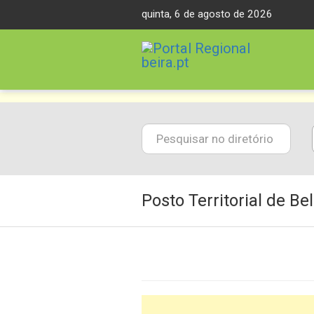
Skip
quinta, 6 de agosto de 2026
to
content
Posto Territorial de B