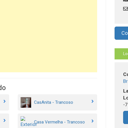
Con
Lo
C
B
do
La
Lo
s
CasAnita - Trancoso
-
Casa Vermelha - Trancoso