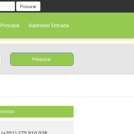
Procurar
Principal
Submeter Entrada
ntactos
(+351) 275 910 028