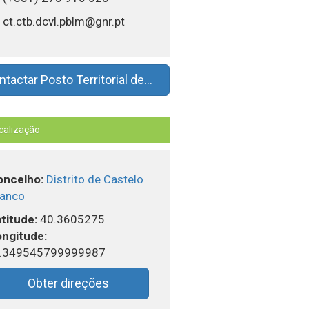
ct.ctb.dcvl.pblm@gnr.pt
tactar Posto Territorial de...
calização
oncelho:
Distrito de Castelo
ranco
titude:
40.3605275
ngitude:
7.349545799999987
Obter direções