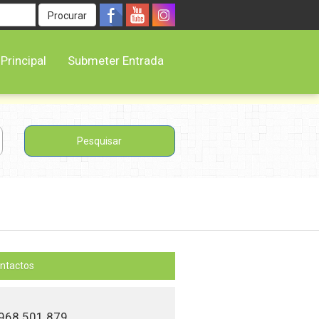
Procurar
Principal
Submeter Entrada
ntactos
968 501 879