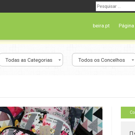
Procurar
por:
beira.pt
Página 
Todas as Categorias
Todos os Concelhos
Co